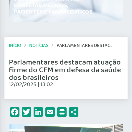
CONECTAR MÉDICOS,
PACIENTES E FARMACÊUTICOS.
INÍCIO
NOTÍCIAS
PARLAMENTARES DESTACAM ATUAÇÃO FIRME DO CFM EM DEFESA DA SAÚDE DOS BRASILEIROS
Parlamentares destacam atuação
firme do CFM em defesa da saúde
dos brasileiros
12/02/2025 | 13:02
Facebook
Twitter
LinkedIn
Email
Print
Share