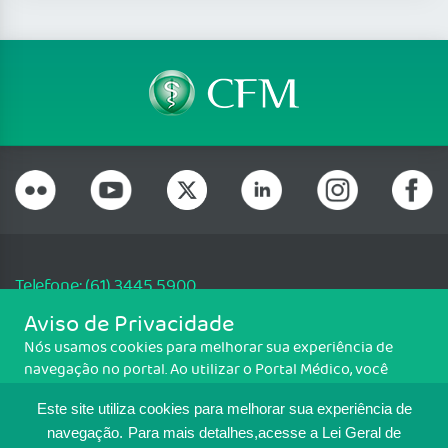
Telefone: (61) 3445 5900
Email: cfm@portalmedico.org.br
Aviso de Privacidade
SGAS 616, Conjunto D, Lote 115, L2 Sul, Brasília/DF - CEP: 70200-760 -
Nós usamos cookies para melhorar sua experiência de
CNPJ: 33.583.550/0001-30
navegação no portal. Ao utilizar o Portal Médico, você
Copyright CFM. Todos os direitos reservados.
concorda com a política de monitoramento de cookies.
Este site utiliza cookies para melhorar sua experiência de
Para ter mais informações sobre como isso é feito, acesse
MAPA DO SITE
Política de cookies
. Se você concorda, clique em ACEITO.
navegação.
Para mais detalhes,acesse a Lei Geral de