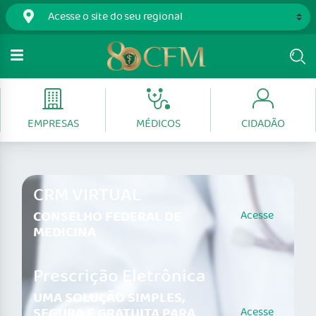
EMPRESAS
MÉDICOS
CIDADÃO
CRM VIRTUAL
CONSELHO FEDERAL DE
Acesse
MEDICINA
Prescrição Eletrônica
UMA SOLUÇÃO SIMPLES,
SEGURA E GRATUITA PARA
Acesse