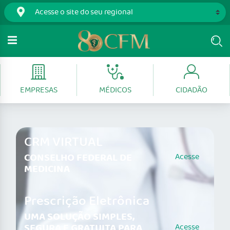
EMPRESAS
MÉDICOS
CIDADÃO
CRM VIRTUAL
CONSELHO FEDERAL DE
Acesse
MEDICINA
Prescrição Eletrônica
UMA SOLUÇÃO SIMPLES,
SEGURA E GRATUITA PARA
Acesse