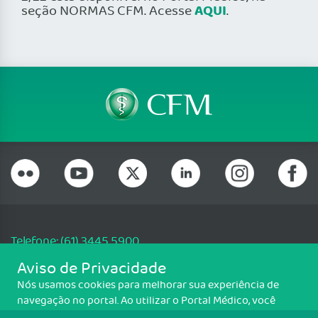
AQUI
seção NORMAS CFM. Acesse
.
Telefone: (61) 3445 5900
Email: cfm@portalmedico.org.br
Aviso de Privacidade
SGAS 616, Conjunto D, Lote 115, L2 Sul, Brasília/DF - CEP: 70200-760 -
Nós usamos cookies para melhorar sua experiência de
CNPJ: 33.583.550/0001-30
navegação no portal. Ao utilizar o Portal Médico, você
Copyright CFM. Todos os direitos reservados.
concorda com a política de monitoramento de cookies.