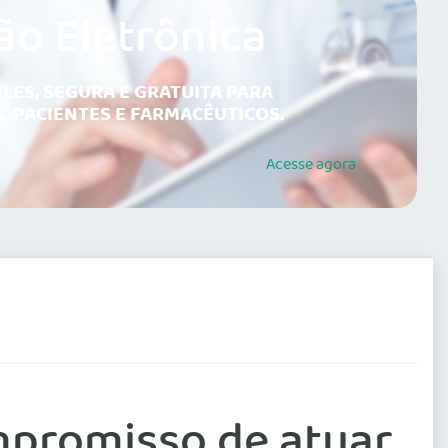
ão Eletrônica
LES, SEGURA E GRATUITA PARA
, PACIENTES E FARMACÊUTICOS.
Acesse
agora
mpromisso de atuar