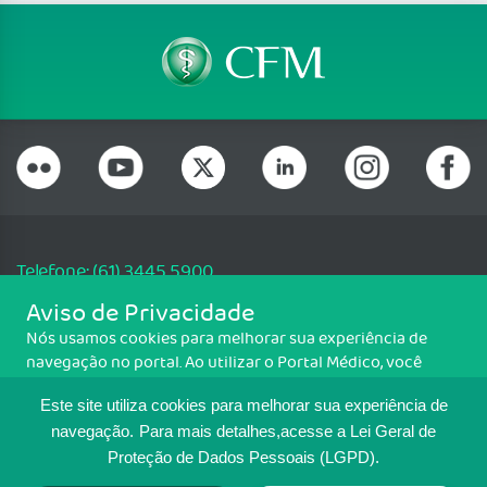
Telefone: (61) 3445 5900
Email: cfm@portalmedico.org.br
Aviso de Privacidade
SGAS 616, Conjunto D, Lote 115, L2 Sul, Brasília/DF - CEP: 70200-760 -
Nós usamos cookies para melhorar sua experiência de
CNPJ: 33.583.550/0001-30
navegação no portal. Ao utilizar o Portal Médico, você
Copyright CFM. Todos os direitos reservados.
concorda com a política de monitoramento de cookies.
Este site utiliza cookies para melhorar sua experiência de
Para ter mais informações sobre como isso é feito, acesse
MAPA DO SITE
Política de cookies
. Se você concorda, clique em ACEITO.
navegação.
Para mais detalhes,acesse a Lei Geral de
Proteção de Dados Pessoais (LGPD).