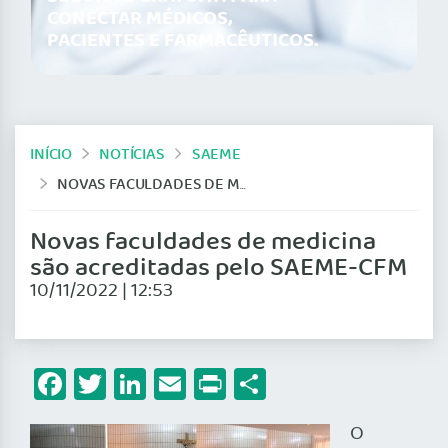
CONECTAR MÉDICOS,
PACIENTES E FARMACÊUTICOS.
INÍCIO
NOTÍCIAS
SAEME
NOVAS FACULDADES DE MEDICINA SÃO ACREDITADAS PELO SAEME-CFM
Novas faculdades de medicina
são acreditadas pelo SAEME-CFM
10/11/2022 | 12:53
Facebook
Twitter
LinkedIn
Email
Print
Share
O