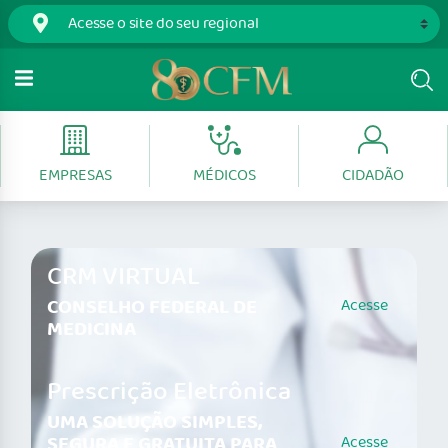
EMPRESAS
MÉDICOS
CIDADÃO
CRM VIRTUAL
CONSELHO FEDERAL DE
Acesse
MEDICINA
Prescrição Eletrônica
UMA SOLUÇÃO SIMPLES,
SEGURA E GRATUITA PARA
Acesse