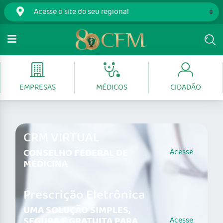
EMPRESAS
MÉDICOS
CIDADÃO
CRM VIRTUAL
CONSELHO FEDERAL DE
Acesse
MEDICINA
Prescrição Eletrônica
UMA SOLUÇÃO SIMPLES,
SEGURA E GRATUITA PARA
Acesse