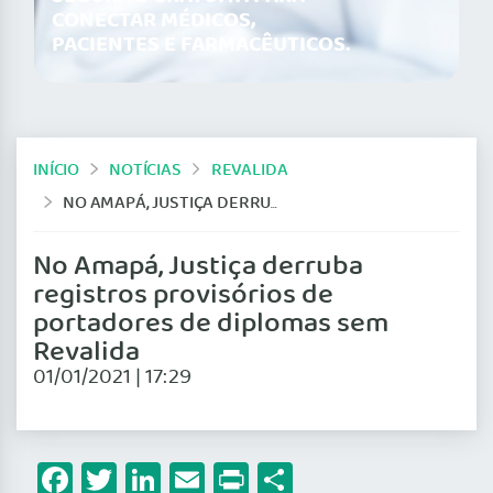
CONECTAR MÉDICOS,
PACIENTES E FARMACÊUTICOS.
INÍCIO
NOTÍCIAS
REVALIDA
NO AMAPÁ, JUSTIÇA DERRUBA REGISTROS PROVISÓRIOS DE PORTADORES DE DIPLOMAS SEM REVALIDA
No Amapá, Justiça derruba
registros provisórios de
portadores de diplomas sem
Revalida
01/01/2021 | 17:29
Facebook
Twitter
LinkedIn
Email
Print
Share