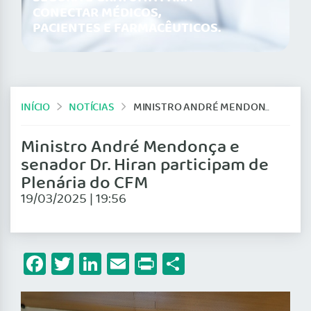
CONECTAR MÉDICOS,
PACIENTES E FARMACÊUTICOS.
INÍCIO
NOTÍCIAS
MINISTRO ANDRÉ MENDONÇA E SENADOR DR. HIRAN PARTICIPAM DE PLENÁRIA DO CFM
Ministro André Mendonça e
senador Dr. Hiran participam de
Plenária do CFM
19/03/2025 | 19:56
Facebook
Twitter
LinkedIn
Email
Print
Share