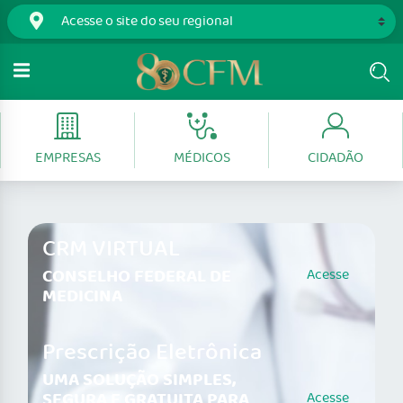
EMPRESAS
MÉDICOS
CIDADÃO
CRM VIRTUAL
CONSELHO FEDERAL DE
Acesse
MEDICINA
Prescrição Eletrônica
UMA SOLUÇÃO SIMPLES,
SEGURA E GRATUITA PARA
Acesse