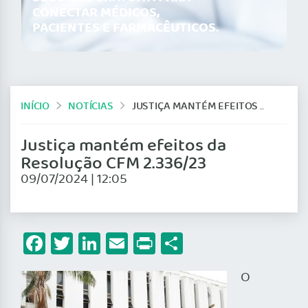
CONECTAR MÉDICOS,
PACIENTES E FARMACÊUTICOS.
INÍCIO
NOTÍCIAS
JUSTIÇA MANTÉM EFEITOS DA RESOLUÇÃO CFM 2.336/23
Justiça mantém efeitos da
Resolução CFM 2.336/23
09/07/2024 | 12:05
Facebook
Twitter
LinkedIn
Email
Print
Share
O