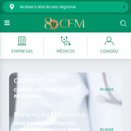
EMPRESAS
MÉDICOS
CIDADÃO
CRM VIRTUAL
CONSELHO FEDERAL DE
Acesse
MEDICINA
Prescrição Eletrônica
UMA SOLUÇÃO SIMPLES,
SEGURA E GRATUITA PARA
Acesse