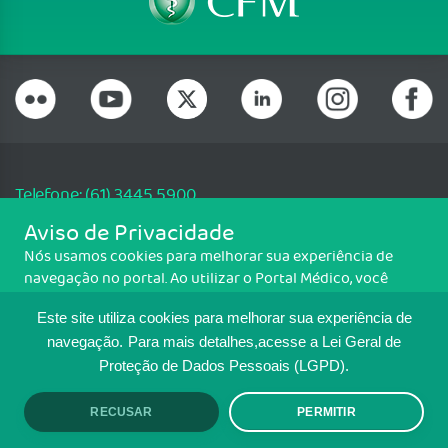
Telefone: (61) 3445 5900
Email: cfm@portalmedico.org.br
Aviso de Privacidade
SGAS 616, Conjunto D, Lote 115, L2 Sul, Brasília/DF - CEP: 70200-760 -
Nós usamos cookies para melhorar sua experiência de
CNPJ: 33.583.550/0001-30
navegação no portal. Ao utilizar o Portal Médico, você
Copyright CFM. Todos os direitos reservados.
concorda com a política de monitoramento de cookies.
Este site utiliza cookies para melhorar sua experiência de
Para ter mais informações sobre como isso é feito, acesse
MAPA DO SITE
Política de cookies
. Se você concorda, clique em ACEITO.
navegação.
Para mais detalhes,acesse a Lei Geral de
Proteção de Dados Pessoais (LGPD).
TRANSPARÊNCIA E PRESTAÇÃO DE
CONTAS
RECUSAR
PERMITIR
ACEITO