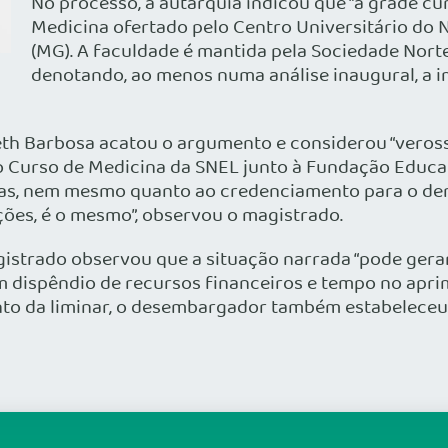
No processo, a autarquia indicou que “a grade cur
Medicina ofertado pelo Centro Universitário do 
(MG). A faculdade é mantida pela Sociedade Norte
denotando, ao menos numa análise inaugural, a i
th Barbosa acatou o argumento e considerou “verossím
do Curso de Medicina da SNEL junto à Fundação Educac
ias, nem mesmo quanto ao credenciamento para o de
ções, é o mesmo”, observou o magistrado.
trado observou que a situação narrada “pode gerar
m dispêndio de recursos financeiros e tempo no apri
o da liminar, o desembargador também estabeleceu p