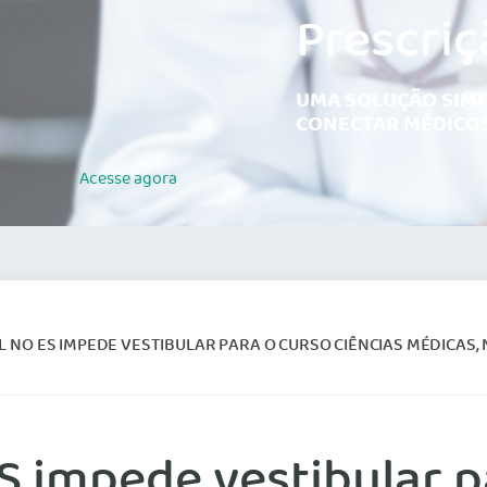
Prescriç
UMA SOLUÇÃO SIMP
CONECTAR MÉDICOS
Acesse
agora
O ES IMPEDE VESTIBULAR PARA O CURSO CIÊNCIAS MÉDICAS, NÃO RECONHECI
ES impede vestibular p