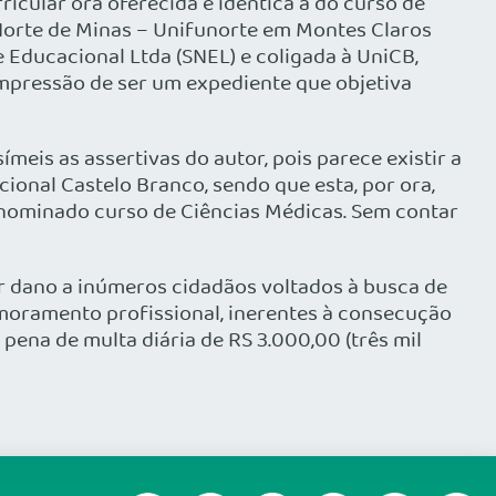
ricular ora oferecida é idêntica à do curso de
Norte de Minas – Unifunorte em Montes Claros
 Educacional Ltda (SNEL) e coligada à UniCB,
mpressão de ser um expediente que objetiva
eis as assertivas do autor, pois parece existir a
ional Castelo Branco, sendo que esta, por ora,
nominado curso de Ciências Médicas. Sem contar
 dano a inúmeros cidadãos voltados à busca de
moramento profissional, inerentes à consecução
ena de multa diária de RS 3.000,00 (três mil