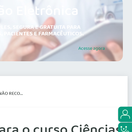
ão Eletrônica
LES, SEGURA E GRATUITA PARA
, PACIENTES E FARMACÊUTICOS.
Acesse
agora
DO PELO MEC
ara o curso Ciências