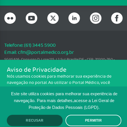
Telefone: (61) 3445 5900
Email: cfm@portalmedico.org.br
SGAS 616, Conjunto D, Lote 115, L2 Sul, Brasília/DF - CEP: 70200-760 -
CNPJ: 33.583.550/0001-30
Aviso de Privacidade
Copyright CFM. Todos os direitos reservados.
Nós usamos cookies para melhorar sua experiência de
navegação no portal. Ao utilizar o Portal Médico, você
MAPA DO SITE
concorda com a política de monitoramento de cookies.
Este site utiliza cookies para melhorar sua experiência de
Para ter mais informações sobre como isso é feito, acesse
TRANSPARÊNCIA E PRESTAÇÃO DE
Política de cookies
. Se você concorda, clique em ACEITO.
navegação.
Para mais detalhes,acesse a Lei Geral de
CONTAS
Proteção de Dados Pessoais (LGPD).
RECUSAR
PERMITIR
ACEITO