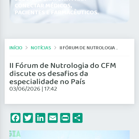
CONECTAR MÉDICOS,
PACIENTES E FARMACÊUTICOS.
INÍCIO
NOTÍCIAS
II FÓRUM DE NUTROLOGIA DO CFM DISCUTE OS DESAFIOS DA ESPECIALIDADE NO PAÍS
II Fórum de Nutrologia do CFM
discute os desafios da
especialidade no País
03/06/2026 | 17:42
Facebook
Twitter
LinkedIn
Email
Print
Share