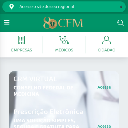
EMPRESAS
MÉDICOS
CIDADÃO
CRM VIRTUAL
CONSELHO FEDERAL DE
Acesse
MEDICINA
Prescrição Eletrônica
UMA SOLUÇÃO SIMPLES,
SEGURA E GRATUITA PARA
Acesse