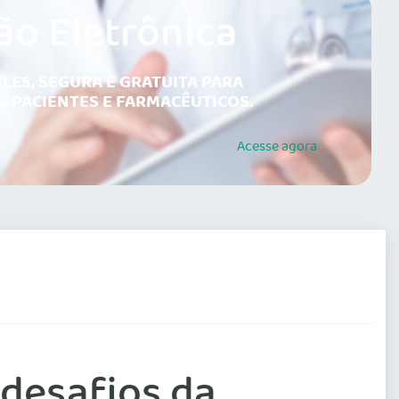
ão Eletrônica
LES, SEGURA E GRATUITA PARA
, PACIENTES E FARMACÊUTICOS.
Acesse
agora
 desafios da