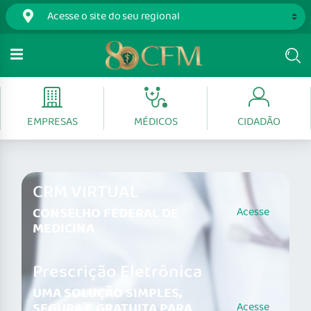
EMPRESAS
MÉDICOS
CIDADÃO
CRM VIRTUAL
CONSELHO FEDERAL DE
Acesse
MEDICINA
Prescrição Eletrônica
UMA SOLUÇÃO SIMPLES,
SEGURA E GRATUITA PARA
Acesse