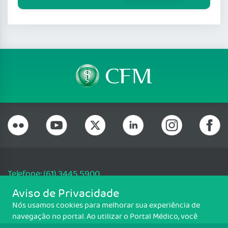
Telefone: (61) 3445 5900
Email: cfm@portalmedico.org.br
Aviso de Privacidade
SGAS 616, Conjunto D, Lote 115, L2 Sul, Brasília/DF - CEP: 70200-760 -
Nós usamos cookies para melhorar sua experiência de
CNPJ: 33.583.550/0001-30
navegação no portal. Ao utilizar o Portal Médico, você
Copyright CFM. Todos os direitos reservados.