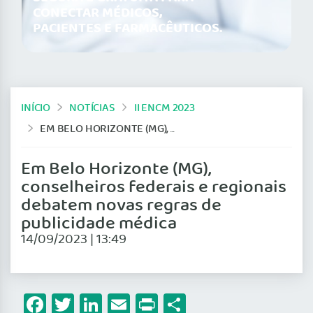
CONECTAR MÉDICOS,
PACIENTES E FARMACÊUTICOS.
INÍCIO
NOTÍCIAS
II ENCM 2023
EM BELO HORIZONTE (MG), CONSELHEIROS FEDERAIS E REGIONAIS DEBATEM NOVAS REGRAS DE PUBLICIDADE MÉDICA
Em Belo Horizonte (MG),
conselheiros federais e regionais
debatem novas regras de
publicidade médica
14/09/2023 | 13:49
Facebook
Twitter
LinkedIn
Email
Print
Share