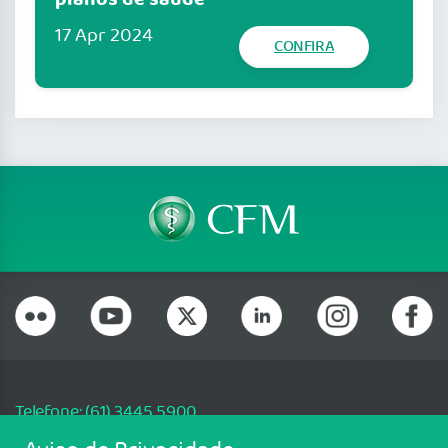
planos de saúde
17 Apr 2024
CONFIRA
Telefone: (61) 3445 5900
Email: cfm@portalmedico.org.br