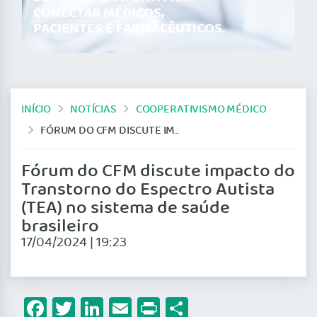
CONECTAR MÉDICOS,
PACIENTES E FARMACÊUTICOS.
INÍCIO
NOTÍCIAS
COOPERATIVISMO MÉDICO
FÓRUM DO CFM DISCUTE IMPACTO DO TRANSTORNO DO ESPECTRO AUTISTA (TEA) NO SISTEMA DE SAÚDE BRASILEIRO
Fórum do CFM discute impacto do
Transtorno do Espectro Autista
(TEA) no sistema de saúde
brasileiro
17/04/2024 | 19:23
Facebook
Twitter
LinkedIn
Email
Print
Share