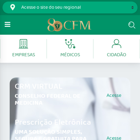
EMPRESAS
MÉDICOS
CIDADÃO
CRM VIRTUAL
CONSELHO FEDERAL DE
Acesse
MEDICINA
Prescrição Eletrônica
UMA SOLUÇÃO SIMPLES,
SEGURA E GRATUITA PARA
Acesse