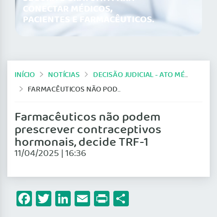
CONECTAR MÉDICOS,
PACIENTES E FARMACÊUTICOS.
INÍCIO
NOTÍCIAS
DECISÃO JUDICIAL - ATO MÉDICO
FARMACÊUTICOS NÃO PODEM PRESCREVER CONTRACEPTIVOS HORMONAIS, DECIDE TRF-1
Farmacêuticos não podem
prescrever contraceptivos
hormonais, decide TRF-1
11/04/2025 | 16:36
Facebook
Twitter
LinkedIn
Email
Print
Share