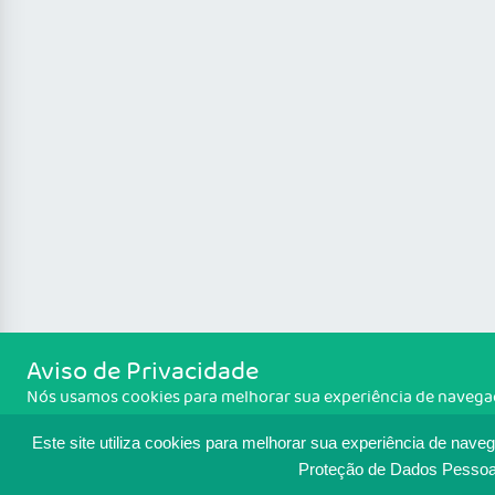
Aviso de Privacidade
Nós usamos cookies para melhorar sua experiência de navegação
concorda com a política de monitoramento de cookies. Para te
Política de cookies
acesse
. Se você concorda, clique em ACEIT
Este site utiliza cookies para melhorar sua experiência de nave
Proteção de Dados Pessoa