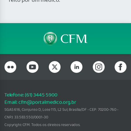
feito por um médico.
Telefone: (61) 3445 5900
Email: cfm@portalmedico.org.br
SGAS 616, Conjunto D, Lote 115, L2 Sul, Brasília/DF - CEP: 70200-760 -
CNPJ: 33.583.550/0001-30
Copyright CFM. Todos os direitos reservados.