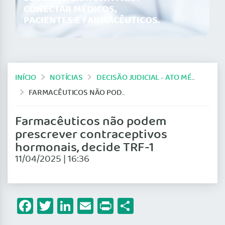
CONECTAR MÉDICOS,
PACIENTES E FARMACÊUTICOS.
INÍCIO
NOTÍCIAS
DECISÃO JUDICIAL - ATO MÉDICO
FARMACÊUTICOS NÃO PODEM PRESCREVER CONTRACEPTIVOS HORMONAIS, DECIDE TRF-1
Farmacêuticos não podem
prescrever contraceptivos
hormonais, decide TRF-1
11/04/2025 | 16:36
Facebook
Twitter
LinkedIn
Email
Print
Share