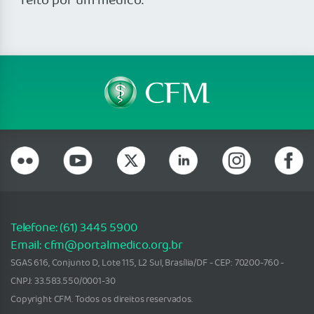
feito por um médico.
Telefone: (61) 3445 5900
Email: cfm@portalmedico.org.br
SGAS 616, Conjunto D, Lote 115, L2 Sul, Brasília/DF - CEP: 70200-760 -
CNPJ: 33.583.550/0001-30
Copyright CFM. Todos os direitos reservados.