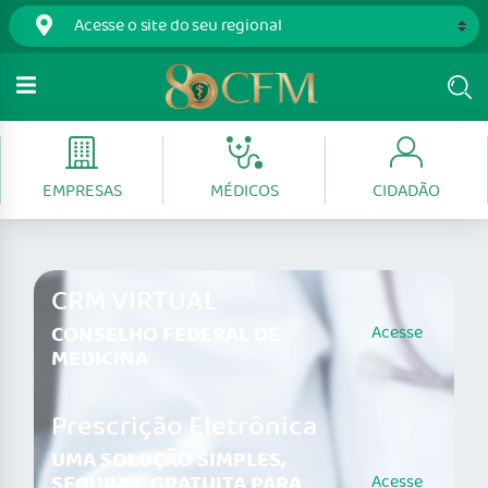
EMPRESAS
MÉDICOS
CIDADÃO
CRM VIRTUAL
CONSELHO FEDERAL DE
Acesse
MEDICINA
Prescrição Eletrônica
UMA SOLUÇÃO SIMPLES,
SEGURA E GRATUITA PARA
Acesse