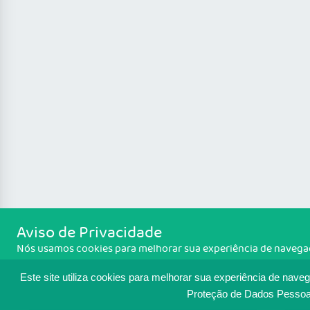
Aviso de Privacidade
Nós usamos cookies para melhorar sua experiência de navegação
concorda com a política de monitoramento de cookies. Para te
Política de cookies
acesse
. Se você concorda, clique em ACEIT
Este site utiliza cookies para melhorar sua experiência de nave
Proteção de Dados Pessoa