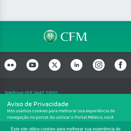
Telefone: (61) 3445 5900
Email: cfm@portalmedico.org.br
Aviso de Privacidade
SGAS 616, Conjunto D, Lote 115, L2 Sul, Brasília/DF - CEP: 70200-760 -
Nós usamos cookies para melhorar sua experiência de
CNPJ: 33.583.550/0001-30
navegação no portal. Ao utilizar o Portal Médico, você
Copyright CFM. Todos os direitos reservados.
concorda com a política de monitoramento de cookies.
Este site utiliza cookies para melhorar sua experiência de
Para ter mais informações sobre como isso é feito, acesse