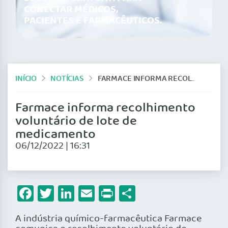
CONECTAR MÉDICOS,
PACIENTES E FARMACÊUTICOS.
INÍCIO
NOTÍCIAS
FARMACE INFORMA RECOLHIMENTO VOLUNTÁRIO DE LOTE DE MEDICAMENTO
Farmace informa recolhimento
voluntário de lote de
medicamento
06/12/2022 | 16:31
Facebook
Twitter
LinkedIn
Email
Print
Share
A indústria químico-farmacêutica Farmace