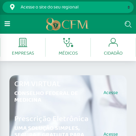
EMPRESAS
MÉDICOS
CIDADÃO
CRM VIRTUAL
CONSELHO FEDERAL DE
Acesse
MEDICINA
Prescrição Eletrônica
UMA SOLUÇÃO SIMPLES,
SEGURA E GRATUITA PARA
Acesse