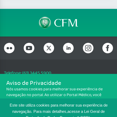
Telefone: (61) 3445 5900
Email: cfm@portalmedico.org.br
Aviso de Privacidade
SGAS 616, Conjunto D, Lote 115, L2 Sul, Brasília/DF - CEP: 70200-760 -
Nós usamos cookies para melhorar sua experiência de
CNPJ: 33.583.550/0001-30
navegação no portal. Ao utilizar o Portal Médico, você
Copyright CFM. Todos os direitos reservados.
concorda com a política de monitoramento de cookies.
Este site utiliza cookies para melhorar sua experiência de
Para ter mais informações sobre como isso é feito, acesse
MAPA DO SITE
Política de cookies
. Se você concorda, clique em ACEITO.
navegação.
Para mais detalhes,acesse a Lei Geral de