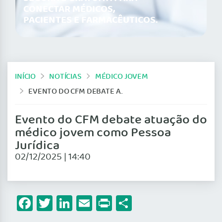
CONECTAR MÉDICOS,
PACIENTES E FARMACÊUTICOS.
INÍCIO
NOTÍCIAS
MÉDICO JOVEM
EVENTO DO CFM DEBATE ATUAÇÃO DO MÉDICO JOVEM COMO PESSOA JURÍDICA
Evento do CFM debate atuação do
médico jovem como Pessoa
Jurídica
02/12/2025 | 14:40
Facebook
Twitter
LinkedIn
Email
Print
Share