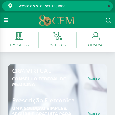
EMPRESAS
MÉDICOS
CIDADÃO
CRM VIRTUAL
CONSELHO FEDERAL DE
Acesse
MEDICINA
Prescrição Eletrônica
UMA SOLUÇÃO SIMPLES,
SEGURA E GRATUITA PARA
Acesse