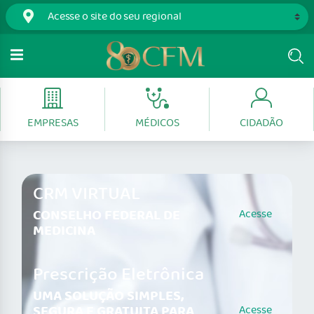
EMPRESAS
MÉDICOS
CIDADÃO
CRM VIRTUAL
CONSELHO FEDERAL DE
Acesse
MEDICINA
Prescrição Eletrônica
UMA SOLUÇÃO SIMPLES,
SEGURA E GRATUITA PARA
Acesse