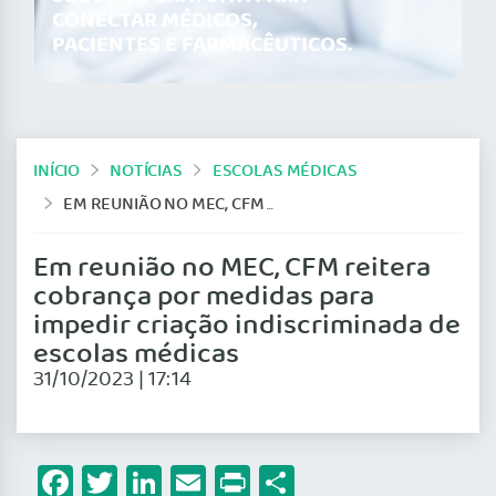
CONECTAR MÉDICOS,
PACIENTES E FARMACÊUTICOS.
INÍCIO
NOTÍCIAS
ESCOLAS MÉDICAS
EM REUNIÃO NO MEC, CFM REITERA COBRANÇA POR MEDIDAS PARA IMPEDIR CRIAÇÃO INDISCRIMINADA DE ESCOLAS MÉDICAS
Em reunião no MEC, CFM reitera
cobrança por medidas para
impedir criação indiscriminada de
escolas médicas
31/10/2023 | 17:14
Facebook
Twitter
LinkedIn
Email
Print
Share