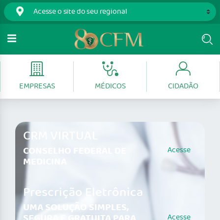
EMPRESAS
MÉDICOS
CIDADÃO
CRM VIRTUAL
CONSELHO FEDERAL DE
Acesse
MEDICINA
Prescrição Eletrônica
UMA SOLUÇÃO SIMPLES,
SEGURA E GRATUITA PARA
Acesse