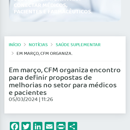
CONECTAR MÉDICOS,
PACIENTES E FARMACÊUTICOS.
INÍCIO
NOTÍCIAS
SAÚDE SUPLEMENTAR
EM MARÇO, CFM ORGANIZA ENCONTRO PARA DEFINIR PROPOSTAS DE MELHORIAS NO SETOR PARA MÉDICOS E PACIENTES
Em março, CFM organiza encontro
para definir propostas de
melhorias no setor para médicos
e pacientes
05/03/2024 | 11:26
Facebook
Twitter
LinkedIn
Email
Print
Share