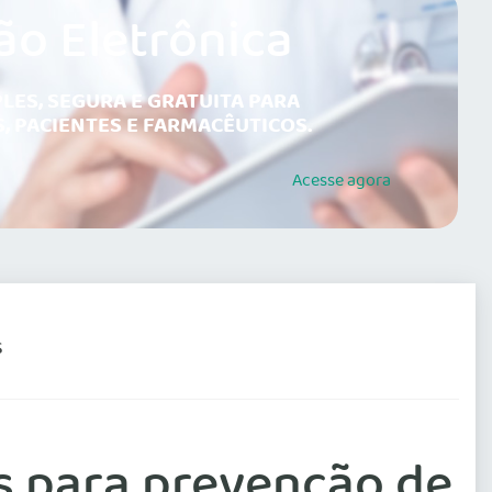
ão Eletrônica
LES, SEGURA E GRATUITA PARA
, PACIENTES E FARMACÊUTICOS.
Acesse
agora
S
 para prevenção de