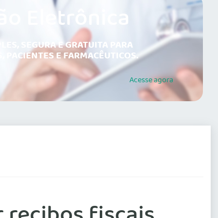
ão Eletrônica
LES, SEGURA E GRATUITA PARA
, PACIENTES E FARMACÊUTICOS.
Acesse
agora
 recibos fiscais