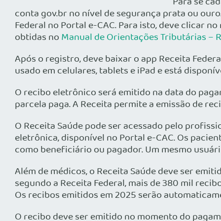
Para se cad
conta gov.br no nível de segurança prata ou our
Federal no Portal e-CAC. Para isto, deve clicar
obtidas no
Manual de Orientações Tributárias – 
Após o registro, deve baixar o app Receita Federal
usado em celulares, tablets e iPad e está disponív
O recibo eletrônico será emitido na data do pag
parcela paga. A Receita permite a emissão de rec
O Receita Saúde pode ser acessado pelo profissi
eletrônica, disponível no Portal e-CAC. Os pacie
como beneficiário ou pagador. Um mesmo usuário 
Além de médicos, o Receita Saúde deve ser emitid
segundo a Receita Federal, mais de 380 mil recibo
Os recibos emitidos em 2025 serão automaticame
O recibo deve ser emitido no momento do pagame