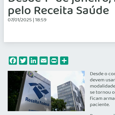
pelo Receita Saúde
07/01/2025 | 18:59
Facebook
Twitter
LinkedIn
Email
Print
Share
Desde o com
devem usar 
modalidade 
se tornou o
ficam armaz
paciente.