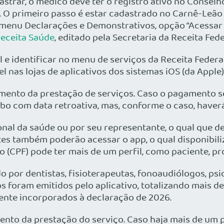
astrar, o médico deve ter o registro ativo no Consel
o. O primeiro passo é estar cadastrado no Carnê-Leão
 no menu Declarações e Demonstrativos, opção “Acessa
Receita Saúde
, editado pela Secretaria da Receita Fede
 e identificar no menu de serviços da Receita Federal
el nas lojas de aplicativos dos sistemas iOS (da Apple)
amento da prestação de serviços. Caso o pagamento s
ibo com data retroativa, mas, conforme o caso, haverá
onal da saúde ou por seu representante, o qual que d
ntes também poderão acessar o app, o qual disponibil
(CPF) pode ter mais de um perfil, como paciente, pro
o por dentistas, fisioterapeutas, fonoaudiólogos, ps
s foram emitidos pelo aplicativo, totalizando mais d
nte incorporados à declaração de 2026.
nto da prestação do serviço. Caso haja mais de um