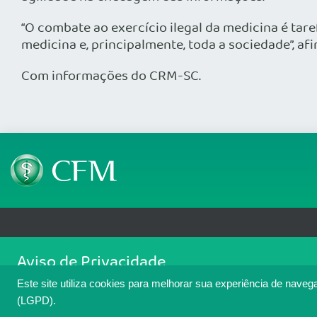
“O combate ao exercício ilegal da medicina é ta
medicina e, principalmente, toda a sociedade”, af
Com informações do CRM-SC.
Telefone: (61) 3445 5900
Email: cfm@portalmedico.o
Aviso de Privacidade
SGAS 616, Conjunto D, Lote 115, L2 Sul, Brasília/DF - CEP: 70200-760 - CNPJ
Nós usamos cookies para melhorar sua experiência de navegaçã
Copyright 2026 CFM. Todos os direitos reservados.
Este site utiliza cookies para melhorar sua experiência de naveg
cookies. Para ter mais informações sobre como isso é feito, a
(LGPD).