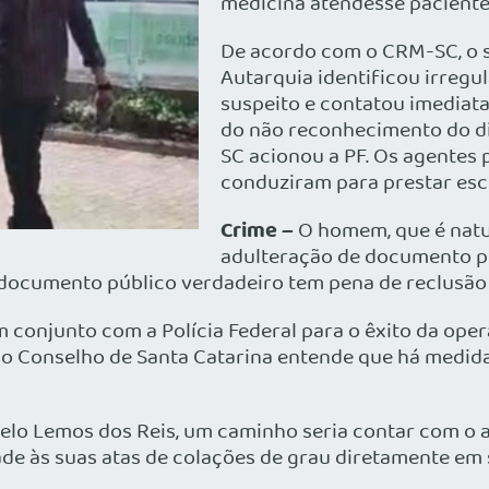
medicina atendesse pacientes
De acordo com o CRM-SC, o s
Autarquia identificou irreg
suspeito e contatou imediata
do não reconhecimento do di
SC acionou a PF. Os agentes 
conduziram para prestar esc
Crime –
O homem, que é natu
adulteração de documento púb
 documento público verdadeiro tem pena de reclusão 
 conjunto com a Polícia Federal para o êxito da op
, o Conselho de Santa Catarina entende que há medid
elo Lemos dos Reis, um caminho seria contar com o ap
e às suas atas de colações de grau diretamente em s