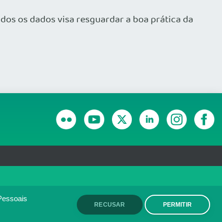
dos os dados visa resguardar a boa prática da
RANSPARÊNCIA E PRESTAÇÃO DE CONTAS
olítica de monitoramento de
ACEITO
Pessoais
RECUSAR
PERMITIR