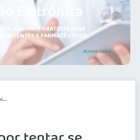
ão Eletrônica
LES, SEGURA E GRATUITA PARA
, PACIENTES E FARMACÊUTICOS.
Acesse
agora
SO
or tentar se