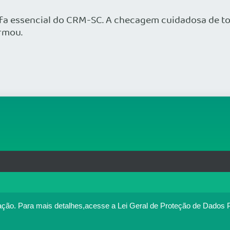
refa essencial do CRM-SC. A checagem cuidadosa de to
irmou.
rg.br
MAPA DO SITE
T
: 33.583.550/0001-30
o no portal. Ao utilizar o Portal Médico, você concorda com a p
ação.
Para mais detalhes,acesse a Lei Geral de Proteção de Dados 
Política de cookies
cesse
. Se você concorda, clique em ACEITO.