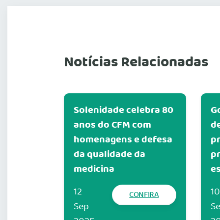
Notícias Relacionadas
Solenidade celebra 80
G
anos do CFM com
d
homenagens e defesa
pr
da qualidade da
pr
medicina
e
12
10
CONFIRA
Sep
S