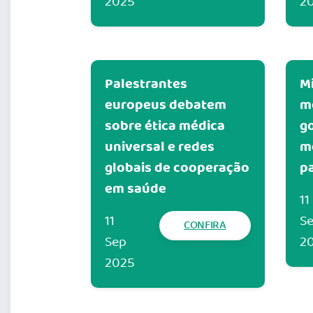
2025
2
Palestrantes
M
europeus debatem
m
sobre ética médica
g
universal e redes
m
globais de cooperação
p
em saúde
11
11
S
CONFIRA
Sep
2
2025