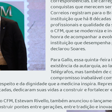
correspondências. Ele carreg
conquistas que merecem ser 
Correios registram para o Br
instituição que há 8 décadas 
profissionais e qualidade d
o CFM, que se moderniza e in
honra de acompanhar a evolu
instituição que desempenha pa
declarou Soares.
Para Gallo, essa quinta-feira
existência da autarquia, ao l
Telégrafos, mas também de 
compromisso inabalável com a 
speito e da dignidade que a medicina inspira. Repre
adas, dedicaram suas vidas a construir e fortalecer e
 do CFM, Estevam Rivello, também anunciou o lançame
struir pontes entre gerações, entre tradição e inovaç