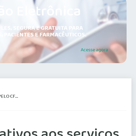
ão Eletrônica
LES, SEGURA E GRATUITA PARA
, PACIENTES E FARMACÊUTICOS.
Acesse
agora
LO CFM
tivos aos serviços