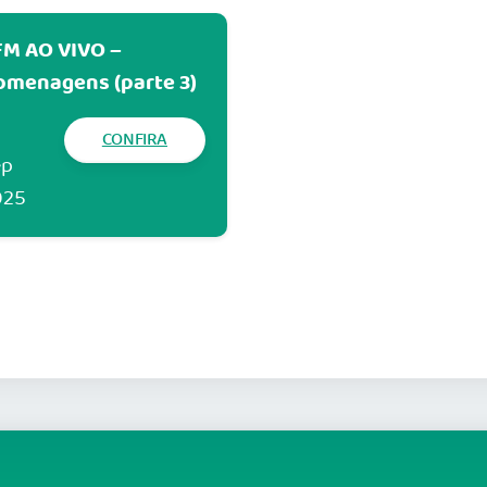
FM AO VIVO –
omenagens (parte 3)
CONFIRA
ep
025