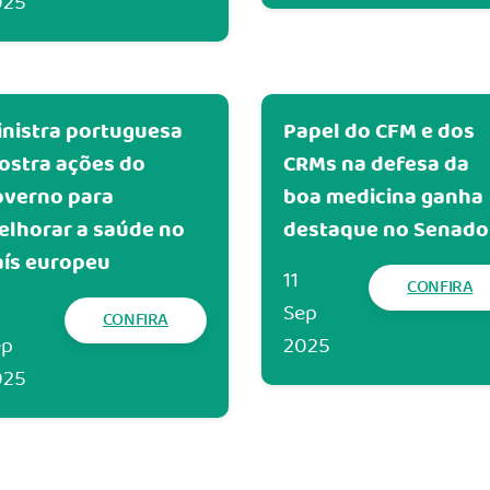
025
inistra portuguesa
Papel do CFM e dos
ostra ações do
CRMs na defesa da
overno para
boa medicina ganha
elhorar a saúde no
destaque no Senado
aís europeu
11
CONFIRA
Sep
CONFIRA
ep
2025
025