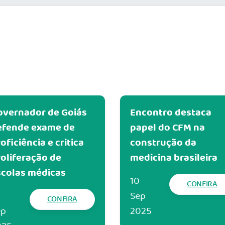
overnador de Goiás
Encontro destaca
efende exame de
papel do CFM na
oficiência e critica
construção da
oliferação de
medicina brasileira
scolas médicas
10
CONFIRA
Sep
CONFIRA
ep
2025