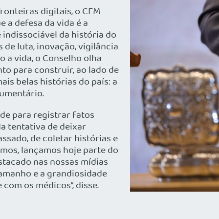
fronteiras digitais, o CFM
 a defesa da vida é a
indissociável da história do
s de luta, inovação, vigilância
 a vida, o Conselho olha
to para construir, ao lado de
is belas histórias do país: a
cumentário.
de para registrar fatos
a tentativa de deixar
ssado, de coletar histórias e
mos, lançamos hoje parte do
estacado nas nossas mídias
tamanho e a grandiosidade
 com os médicos”, disse.