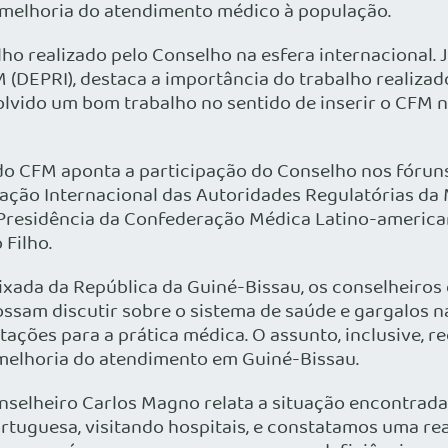
 melhoria do atendimento médico à população.
balho realizado pelo Conselho na esfera internaciona
(DEPRI), destaca a importância do trabalho realiza
vido um bom trabalho no sentido de inserir o CFM n
o CFM aponta a participação do Conselho nos fóruns
iação Internacional das Autoridades Regulatórias d
Presidência da Confederação Médica Latino-american
 Filho.
xada da República da Guiné-Bissau, os conselheiros
ossam discutir sobre o sistema de saúde e gargalos na
itações para a prática médica. O assunto, inclusive,
elhoria do atendimento em Guiné-Bissau.
onselheiro Carlos Magno relata a situação encontrada,
rtuguesa, visitando hospitais, e constatamos uma rea