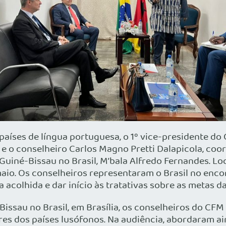
 países de língua portuguesa, o 1º vice-presidente 
 e o conselheiro Carlos Magno Pretti Dalapicola, coo
uiné-Bissau no Brasil, M’bala Alfredo Fernandes. Loca
aio. Os conselheiros representaram o Brasil no encon
acolhida e dar início às tratativas sobre as metas d
issau no Brasil, em Brasília, os conselheiros do CF
s dos países lusófonos. Na audiência, abordaram ain