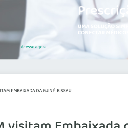
Prescriç
UMA SOLUÇÃO SIMP
CONECTAR MÉDICOS
Acesse
agora
SITAM EMBAIXADA DA GUINÉ-BISSAU
M visitam Embaixada 