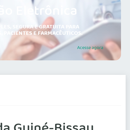
ão Eletrônica
LES, SEGURA E GRATUITA PARA
, PACIENTES E FARMACÊUTICOS.
Acesse
agora
da Guiné-Bissau