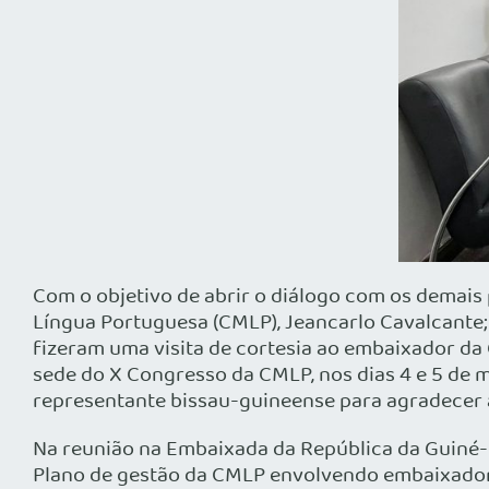
Com o objetivo de abrir o diálogo com os demais
Língua Portuguesa (CMLP), Jeancarlo Cavalcante;
fizeram uma visita de cortesia ao embaixador da G
sede do X Congresso da CMLP, nos dias 4 e 5 de m
representante bissau-guineense para agradecer a 
Na reunião na Embaixada da República da Guiné-B
Plano de gestão da CMLP envolvendo embaixadore