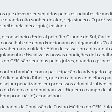
sos que devem ser seguidos pelos estudantes de medi
 e quando não souber de algo, seja sincero. O profis
speito pela hierarquia”, ensinou.
 o conselheiro federal pelo Rio Grande do Sul, Carlo
conselhal e de como funcionam os julgamentos. “A a
saber na faculdade. Além de cassar ou aplicar outr
lamenta e fiscaliza as nossas condições de trabalh
s do CFM são seguidas pelos juízes, quando o process
l contou também com a participação do advogado esp
Médico Valério Ribeiro, que deu alguns conselhos pa
 sejam penalizados em processos administrativos ou
ro da técnica que dominam, verifiquem o campo de a
bom prontuário”, aconselhou.
oordenador da Comissão de Ensino Médico do CFM, fal