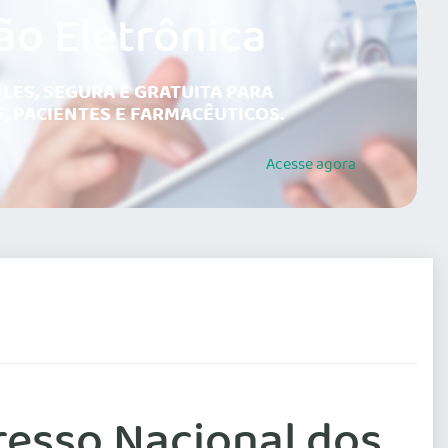
ão Eletrônica
LES, SEGURA E GRATUITA PARA
, PACIENTES E FARMACÊUTICOS.
Acesse
agora
resso Nacional dos