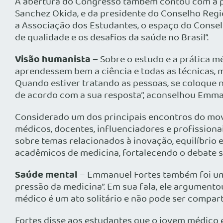
A abertura do Congresso também contou com a p
Sanchez Okida, e da presidente do Conselho Regio
a Associação dos Estudantes, o espaço do Consel
de qualidade e os desafios da saúde no Brasil”.
Visão humanista –
Sobre o estudo e a prática m
aprendessem bem a ciência e todas as técnicas,
Quando estiver tratando as pessoas, se coloque 
de acordo com a sua resposta”, aconselhou Emma
Considerado um dos principais encontros do movi
médicos, docentes, influenciadores e profission
sobre temas relacionados à inovação, equilíbrio 
acadêmicos de medicina, fortalecendo o debate s
Saúde mental
– Emmanuel Fortes também foi um 
pressão da medicina”. Em sua fala, ele argumento
médico é um ato solitário e não pode ser compar
Fortes disse aos estudantes que o jovem médico 