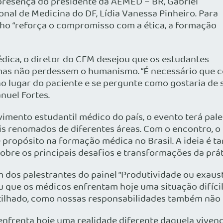
resença do presidente da AEMED – BR, Gabriel
nal de Medicina do DF, Lídia Vanessa Pinheiro. Para
ho “reforça o compromisso com a ética, a formação
édica, o diretor do CFM desejou que os estudantes
 mas não perdessem o humanismo. “É necessário que
no lugar do paciente e se pergunte como gostaria de
nuel Fortes.
mento estudantil médico do país, o evento terá pale
ais renomados de diferentes áreas. Com o encontro, 
e propósito na formação médica no Brasil. A ideia é
obre os principais desafios e transformações da pr
dos palestrantes do painel “Produtividade ou exau
u que os médicos enfrentam hoje uma situação difícil
tilhado, como nossas responsabilidades também não 
enfrenta hoje uma realidade diferente daquela viven