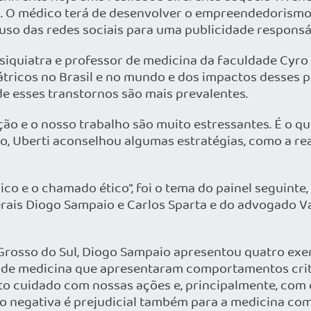
o. O médico terá de desenvolver o empreendedorism
so das redes sociais para uma publicidade responsáv
iquiatra e professor de medicina da faculdade Cyro
ricos no Brasil e no mundo e dos impactos desses pro
e esses transtornos são mais prevalentes.
ção e o nosso trabalho são muito estressantes. É o
lo, Uberti aconselhou algumas estratégias, como a rea
ico e o chamado ético”, foi o tema do painel seguinte,
rais Diogo Sampaio e Carlos Sparta e do advogado Va
o Grosso do Sul, Diogo Sampaio apresentou quatro ex
s de medicina que apresentaram comportamentos crit
ito cuidado com nossas ações e, principalmente, com
o negativa é prejudicial também para a medicina com