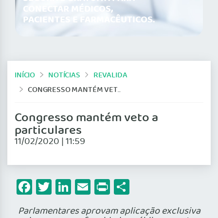
CONECTAR MÉDICOS,
PACIENTES E FARMACÊUTICOS.
INÍCIO
NOTÍCIAS
REVALIDA
CONGRESSO MANTÉM VETO A PARTICULARES
Congresso mantém veto a
particulares
11/02/2020 | 11:59
Facebook
Twitter
LinkedIn
Email
Print
Share
Parlamentares aprovam aplicação exclusiva