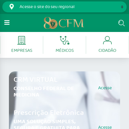
EMPRESAS
MÉDICOS
CIDADÃO
CRM VIRTUAL
CONSELHO FEDERAL DE
Acesse
MEDICINA
Prescrição Eletrônica
UMA SOLUÇÃO SIMPLES,
SEGURA E GRATUITA PARA
Acesse