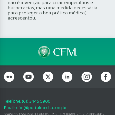
não é invenção para criar empecilhos e
burocracias, mas uma medida necessária
para proteger a boa prática médica”,
acrescentou.
Telefone: (61) 3445 5900
Email: cfm@portalmedico.org.br
SGAS 616, Conjunto D, Lote 115, L2 Sul, Brasília/DF - CEP: 70200-760 -