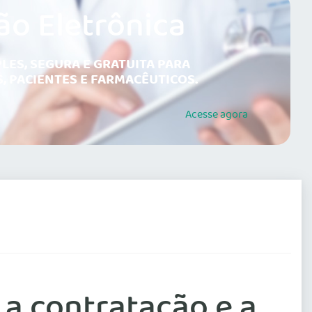
ão Eletrônica
LES, SEGURA E GRATUITA PARA
, PACIENTES E FARMACÊUTICOS.
Acesse
agora
a contratação e a