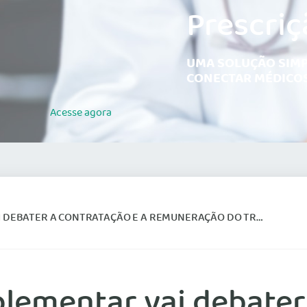
Prescriç
UMA SOLUÇÃO SIMP
CONECTAR MÉDICOS
Acesse
agora
ONTRATAÇÃO E A REMUNERAÇÃO DO TRABALHO MÉDICO, DEFINE COMISSÃO
lementar vai debater 