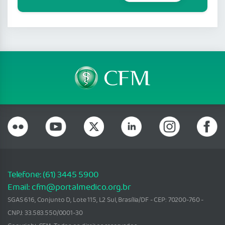
Telefone: (61) 3445 5900
Email: cfm@portalmedico.org.br
SGAS 616, Conjunto D, Lote 115, L2 Sul, Brasília/DF - CEP: 70200-760 -
CNPJ: 33.583.550/0001-30