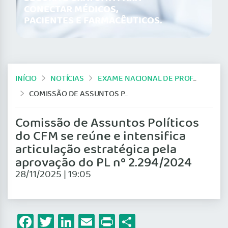
CONECTAR MÉDICOS,
PACIENTES E FARMACÊUTICOS.
INÍCIO
NOTÍCIAS
EXAME NACIONAL DE PROFICIÊNCIA EM MEDICINA
COMISSÃO DE ASSUNTOS POLÍTICOS DO CFM SE REÚNE E INTENSIFICA ARTICULAÇÃO ESTRATÉGICA PELA APROVAÇÃO DO PL Nº 2.294/2024
Comissão de Assuntos Políticos
do CFM se reúne e intensifica
articulação estratégica pela
aprovação do PL nº 2.294/2024
28/11/2025 | 19:05
Facebook
Twitter
LinkedIn
Email
Print
Share