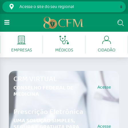
EMPRESAS
MÉDICOS
CIDADÃO
CRM VIRTUAL
CONSELHO FEDERAL DE
Acesse
MEDICINA
Prescrição Eletrônica
UMA SOLUÇÃO SIMPLES,
SEGURA E GRATUITA PARA
Acesse