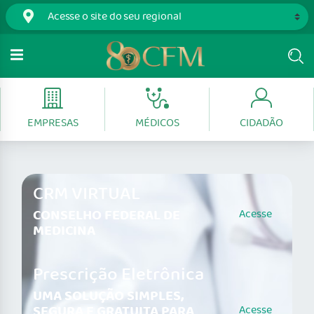
EMPRESAS
MÉDICOS
CIDADÃO
CRM VIRTUAL
CONSELHO FEDERAL DE
Acesse
MEDICINA
Prescrição Eletrônica
UMA SOLUÇÃO SIMPLES,
SEGURA E GRATUITA PARA
Acesse