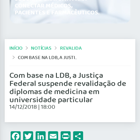
CONECTAR MÉDICOS,
PACIENTES E FARMACÊUTICOS.
INÍCIO
NOTÍCIAS
REVALIDA
COM BASE NA LDB, A JUSTIÇA FEDERAL SUSPENDE REVALIDAÇÃO DE DIPLOMAS DE MEDICINA EM UNIVERSIDADE PARTICULAR
Com base na LDB, a Justiça
Federal suspende revalidação de
diplomas de medicina em
universidade particular
14/12/2018 | 18:00
Facebook
Twitter
LinkedIn
Email
Print
Share