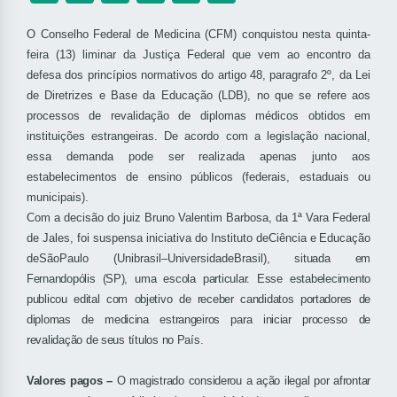
O Conselho Federal de Medicina (CFM) conquistou nesta quinta-
feira (13) liminar da Justiça Federal que vem ao encontro da
defesa dos princípios normativos do artigo 48, paragrafo 2º, da Lei
de Diretrizes e Base da Educação (LDB), no que se refere aos
processos de revalidação de diplomas médicos obtidos em
instituições estrangeiras. De acordo com a legislação nacional,
essa demanda pode ser realizada apenas junto aos
estabelecimentos de ensino públicos (federais, estaduais ou
municipais).
Com a decisão do juiz Bruno Valentim Barbosa, da 1ª Vara Federal
de Jales, foi suspensa iniciativa do Instituto
d
eCiência
e
Educação
deSãoPaulo
(
Unibrasil–UniversidadeBrasil),
situada em
Fernandopólis (SP), uma escola particular. Esse estabelecimento
publicou edital com objetivo de receber candidatos portadores de
diplomas de medicina estrangeiros para iniciar processo de
revalidação de seus títulos no País.
Valores pagos –
O magistrado considerou a ação ilegal por afrontar