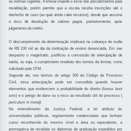
as normas vigentes. A liminar impede o início dos procedimentos para
revalidação, porém permite que a escola receba inscrições até o
desfecho do caso (ao qual ainda cabe recursos), desde que assuma
o risco de devolução de valores pagos, posteriormente, após
julgamento de mérito.
O descumprimento da determinação implicará na cobrança de multa
de R$ 100 mil ao dia da instituição de ensino denunciada. Em seu
despacho o magistrado, justificou a concessão de antecipação de
tutela, ou seja, o cumprimento imediato dos termos da liminar, como
solicitado pelo CFM.
Segundo ele, n
os termos do artigo 300 do Código de Processo
Civil, essa antecipação pode ser concedida quando houver
elementos que evidenciem a probabilidade do direito (
fumus boni
iuris
) e o perigo de dano ou o risco ao resultado útil do processo (
periculum in mora|).
No entendimento da Justiça Federal, a lei atribuiu às
universidades públicas, regularmente credenciadas que tenham
curso reconhecido do mesmo nível e área ou equivalente, a
prerrogativa de revalidar os diplomas de graduação expedidos por