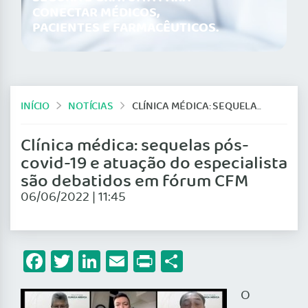
CONECTAR MÉDICOS,
PACIENTES E FARMACÊUTICOS.
INÍCIO
NOTÍCIAS
CLÍNICA MÉDICA: SEQUELAS PÓS-COVID-19 E ATUAÇÃO DO ESPECIALISTA SÃO DEBATIDOS EM FÓRUM CFM
Clínica médica: sequelas pós-
covid-19 e atuação do especialista
são debatidos em fórum CFM
06/06/2022 | 11:45
Facebook
Twitter
LinkedIn
Email
Print
Share
O