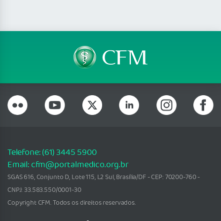
Telefone: (61) 3445 5900
Email: cfm@portalmedico.org.br
SGAS 616, Conjunto D, Lote 115, L2 Sul, Brasília/DF - CEP: 70200-760 -
CNPJ: 33.583.550/0001-30
Copyright CFM. Todos os direitos reservados.