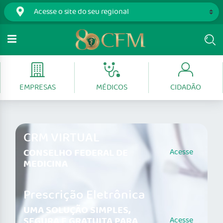
EMPRESAS
MÉDICOS
CIDADÃO
CRM VIRTUAL
CONSELHO FEDERAL DE
Acesse
MEDICINA
Prescrição Eletrônica
UMA SOLUÇÃO SIMPLES,
SEGURA E GRATUITA PARA
Acesse