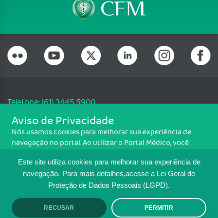
Telefone: (61) 3445 5900
Email: cfm@portalmedico.org.br
Aviso de Privacidade
SGAS 616, Conjunto D, Lote 115, L2 Sul, Brasília/DF - CEP: 70200-760 -
Nós usamos cookies para melhorar sua experiência de
CNPJ: 33.583.550/0001-30
navegação no portal. Ao utilizar o Portal Médico, você
Copyright CFM. Todos os direitos reservados.
concorda com a política de monitoramento de cookies.
Este site utiliza cookies para melhorar sua experiência de
Para ter mais informações sobre como isso é feito, acesse
MAPA DO SITE
Política de cookies
. Se você concorda, clique em ACEITO.
navegação.
Para mais detalhes,acesse a Lei Geral de
Proteção de Dados Pessoais (LGPD).
TRANSPARÊNCIA E PRESTAÇÃO DE
CONTAS
RECUSAR
PERMITIR
ACEITO