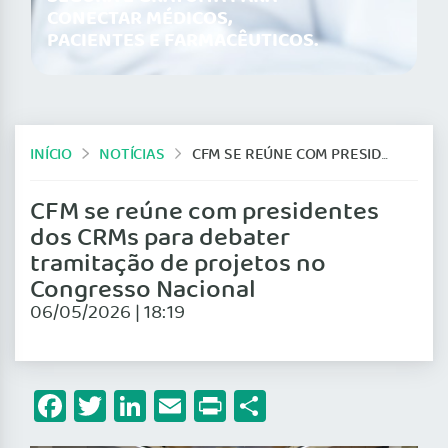
CONECTAR MÉDICOS,
PACIENTES E FARMACÊUTICOS.
INÍCIO
NOTÍCIAS
CFM SE REÚNE COM PRESIDENTES DOS CRMS PARA DEBATER TRAMITAÇÃO DE PROJETOS NO CONGRESSO NACIONAL
CFM se reúne com presidentes
dos CRMs para debater
tramitação de projetos no
Congresso Nacional
06/05/2026 | 18:19
Facebook
Twitter
LinkedIn
Email
Print
Share