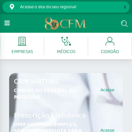
EMPRESAS
MÉDICOS
CIDADÃO
CRM VIRTUAL
CONSELHO FEDERAL DE
Acesse
MEDICINA
Prescrição Eletrônica
UMA SOLUÇÃO SIMPLES,
SEGURA E GRATUITA PARA
Acesse