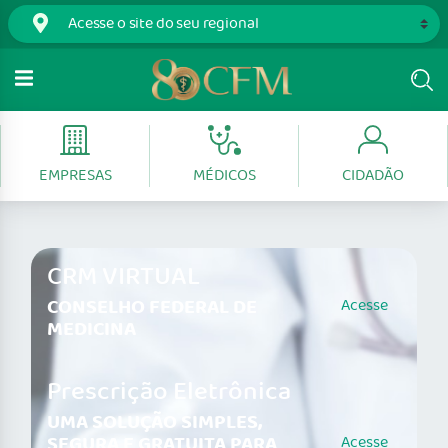
EMPRESAS
MÉDICOS
CIDADÃO
CRM VIRTUAL
CONSELHO FEDERAL DE
Acesse
MEDICINA
Prescrição Eletrônica
UMA SOLUÇÃO SIMPLES,
SEGURA E GRATUITA PARA
Acesse