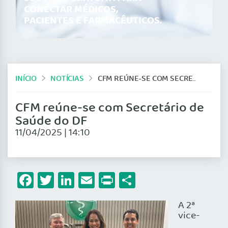
CONECTAR MÉDICOS,
PACIENTES E FARMACÊUTICOS.
INÍCIO
NOTÍCIAS
CFM REÚNE-SE COM SECRETÁRIO DE SAÚDE DO DF
CFM reúne-se com Secretário de
Saúde do DF
11/04/2025 | 14:10
Facebook
Twitter
LinkedIn
Email
Print
Share
A 2ª
vice-