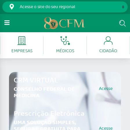
EMPRESAS
MÉDICOS
CIDADÃO
CRM VIRTUAL
CONSELHO FEDERAL DE
Acesse
MEDICINA
Prescrição Eletrônica
UMA SOLUÇÃO SIMPLES,
SEGURA E GRATUITA PARA
Acesse