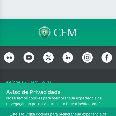
Telefone: (61) 3445 5900
Email: cfm@portalmedico.org.br
Aviso de Privacidade
SGAS 616, Conjunto D, Lote 115, L2 Sul, Brasília/DF - CEP: 70200-760 -
Nós usamos cookies para melhorar sua experiência de
CNPJ: 33.583.550/0001-30
navegação no portal. Ao utilizar o Portal Médico, você
Copyright CFM. Todos os direitos reservados.
concorda com a política de monitoramento de cookies.
Este site utiliza cookies para melhorar sua experiência de
Para ter mais informações sobre como isso é feito, acesse