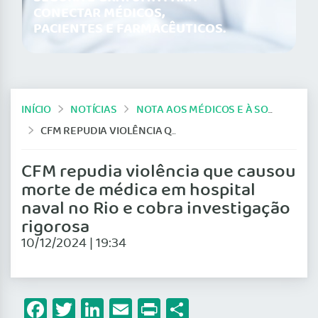
CONECTAR MÉDICOS,
PACIENTES E FARMACÊUTICOS.
INÍCIO
NOTÍCIAS
NOTA AOS MÉDICOS E À SOCIEDADE
CFM REPUDIA VIOLÊNCIA QUE CAUSOU MORTE DE MÉDICA EM HOSPITAL NAVAL NO RIO E COBRA INVESTIGAÇÃO RIGOROSA
CFM repudia violência que causou
morte de médica em hospital
naval no Rio e cobra investigação
rigorosa
10/12/2024 | 19:34
Facebook
Twitter
LinkedIn
Email
Print
Share