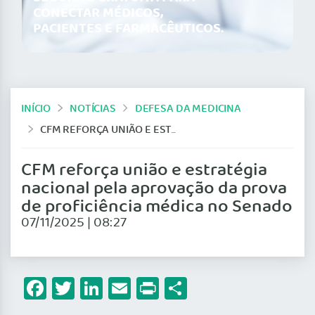
CONECTAR MÉDICOS,
PACIENTES E FARMACÊUTICOS.
INÍCIO
NOTÍCIAS
DEFESA DA MEDICINA
CFM REFORÇA UNIÃO E ESTRATÉGIA NACIONAL PELA APROVAÇÃO DA PROVA DE PROFICIÊNCIA MÉDICA NO SENADO
CFM reforça união e estratégia
nacional pela aprovação da prova
de proficiência médica no Senado
07/11/2025 | 08:27
Facebook
Twitter
LinkedIn
Email
Print
Share