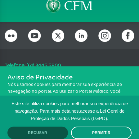
Telefone: (61) 3445 5900
Email: cfm@portalmedico.org.br
Aviso de Privacidade
SGAS 616, Conjunto D, Lote 115, L2 Sul, Brasília/DF - CEP: 70200-760 -
Nós usamos cookies para melhorar sua experiência de
CNPJ: 33.583.550/0001-30
navegação no portal. Ao utilizar o Portal Médico, você
Copyright CFM. Todos os direitos reservados.
concorda com a política de monitoramento de cookies.
Este site utiliza cookies para melhorar sua experiência de
Para ter mais informações sobre como isso é feito, acesse
MAPA DO SITE
Política de cookies
. Se você concorda, clique em ACEITO.
navegação.
Para mais detalhes,acesse a Lei Geral de
Proteção de Dados Pessoais (LGPD).
TRANSPARÊNCIA E PRESTAÇÃO DE
CONTAS
RECUSAR
PERMITIR
ACEITO