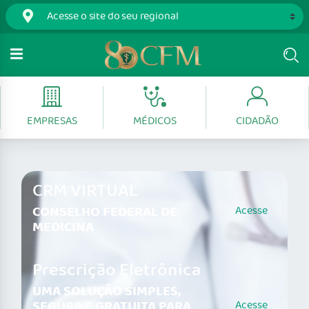
EMPRESAS
MÉDICOS
CIDADÃO
CRM VIRTUAL
CONSELHO FEDERAL DE
Acesse
MEDICINA
Prescrição Eletrônica
UMA SOLUÇÃO SIMPLES,
SEGURA E GRATUITA PARA
Acesse