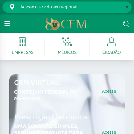
EMPRESAS
MÉDICOS
CIDADÃO
CRM VIRTUAL
CONSELHO FEDERAL DE
Acesse
MEDICINA
Prescrição Eletrônica
UMA SOLUÇÃO SIMPLES,
SEGURA E GRATUITA PARA
Acesse