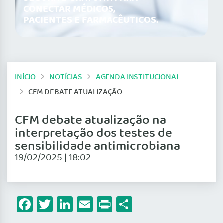
CONECTAR MÉDICOS,
PACIENTES E FARMACÊUTICOS.
INÍCIO
NOTÍCIAS
AGENDA INSTITUCIONAL
CFM DEBATE ATUALIZAÇÃO NA INTERPRETAÇÃO DOS TESTES DE SENSIBILIDADE ANTIMICROBIANA
CFM debate atualização na
interpretação dos testes de
sensibilidade antimicrobiana
19/02/2025 | 18:02
Facebook
Twitter
LinkedIn
Email
Print
Share