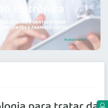
ão Eletrônica
LES, SEGURA E GRATUITA PARA
, PACIENTES E FARMACÊUTICOS.
Acesse
agora
logia para tratar da