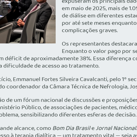
expuseram os principais dad
em maio de 2025, mais de 1.0
de diálise em diferentes est
por até sete meses enquanto
complicações graves.
Os representantes destacara
Enquanto o valor pago por se
um déficit de aproximadamente 38%. Essa diferença c
 a dificuldade de acesso ao tratamento.
io, Emmanuel Fortes Silveira Cavalcanti, pelo 1º sec
 do coordenador da Câmara Técnica de Nefrologia, Jo
de um fórum nacional de discussões e proposições s
nistério Público, de associações de pacientes, médico
oblema, sensibilizando diferentes esferas de decisão.
rande alcance, como
Bom Dia Brasil
e
Jornal Nacional
esso à terapia dialítica — um tratamento vital — seja