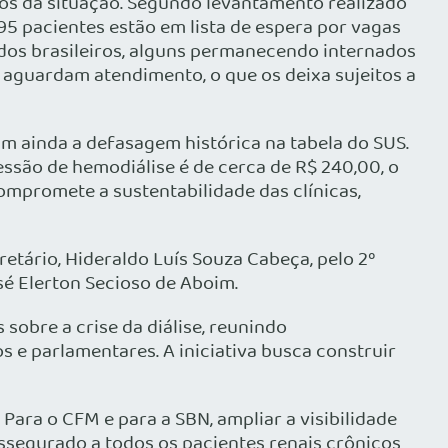
os da situação. Segundo levantamento realizado
95 pacientes estão em lista de espera por vagas
ados brasileiros, alguns permanecendo internados
 aguardam atendimento, o que os deixa sujeitos a
m ainda a defasagem histórica na tabela do SUS.
ssão de hemodiálise é de cerca de R$ 240,00, o
ompromete a sustentabilidade das clínicas,
retário, Hideraldo Luís Souza Cabeça, pelo 2º
sé Elerton Secioso de Aboim.
obre a crise da diálise, reunindo
s e parlamentares. A iniciativa busca construir
. Para o CFM e para a SBN, ampliar a visibilidade
 assegurado a todos os pacientes renais crônicos