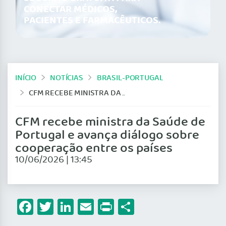
CONECTAR MÉDICOS,
PACIENTES E FARMACÊUTICOS.
INÍCIO
NOTÍCIAS
BRASIL-PORTUGAL
CFM RECEBE MINISTRA DA SAÚDE DE PORTUGAL E AVANÇA DIÁLOGO SOBRE COOPERAÇÃO ENTRE OS PAÍSES
CFM recebe ministra da Saúde de
Portugal e avança diálogo sobre
cooperação entre os países
10/06/2026 | 13:45
Facebook
Twitter
LinkedIn
Email
Print
Share