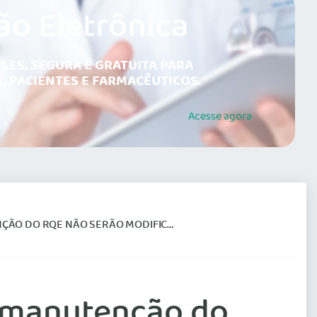
ão Eletrônica
LES, SEGURA E GRATUITA PARA
, PACIENTES E FARMACÊUTICOS.
Acesse
agora
O DO RQE NÃO SERÃO MODIFICADOS
e manutenção do