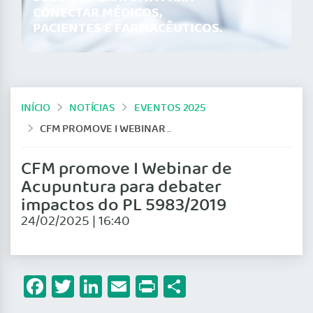
CONECTAR MÉDICOS,
PACIENTES E FARMACÊUTICOS.
INÍCIO
NOTÍCIAS
EVENTOS 2025
CFM PROMOVE I WEBINAR DE ACUPUNTURA PARA DEBATER IMPACTOS DO PL 5983/2019
CFM promove I Webinar de
Acupuntura para debater
impactos do PL 5983/2019
24/02/2025 | 16:40
Facebook
Twitter
LinkedIn
Email
Print
Share