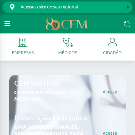
EMPRESAS
MÉDICOS
CIDADÃO
CRM VIRTUAL
CONSELHO FEDERAL DE
Acesse
MEDICINA
Prescrição Eletrônica
UMA SOLUÇÃO SIMPLES,
SEGURA E GRATUITA PARA
Acesse