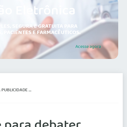
ão Eletrônica
LES, SEGURA E GRATUITA PARA
, PACIENTES E FARMACÊUTICOS.
Acesse
agora
CIDADE MÉDICA
 para debater