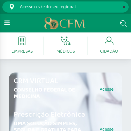
EMPRESAS
MÉDICOS
CIDADÃO
CRM VIRTUAL
CONSELHO FEDERAL DE
Acesse
MEDICINA
Prescrição Eletrônica
UMA SOLUÇÃO SIMPLES,
SEGURA E GRATUITA PARA
Acesse