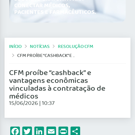
CONECTAR MÉDICOS,
PACIENTES E FARMACÊUTICOS.
INÍCIO
NOTÍCIAS
RESOLUÇÃO CFM
CFM PROÍBE “CASHBACK” E VANTAGENS ECONÔMICAS VINCULADAS À CONTRATAÇÃO DE MÉDICOS
CFM proíbe “cashback” e
vantagens econômicas
vinculadas à contratação de
médicos
15/06/2026 | 10:37
Facebook
Twitter
LinkedIn
Email
Print
Share