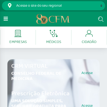
EMPRESAS
MÉDICOS
CIDADÃO
CRM VIRTUAL
CONSELHO FEDERAL DE
Acesse
MEDICINA
Prescrição Eletrônica
UMA SOLUÇÃO SIMPLES,
SEGURA E GRATUITA PARA
Acesse