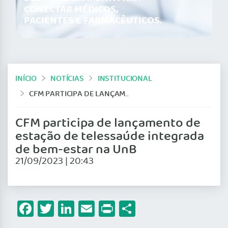
CONECTAR MÉDICOS,
PACIENTES E FARMACÊUTICOS.
INÍCIO
NOTÍCIAS
INSTITUCIONAL
CFM PARTICIPA DE LANÇAMENTO DE ESTAÇÃO DE TELESSAÚDE INTEGRADA DE BEM-ESTAR NA UNB
CFM participa de lançamento de
estação de telessaúde integrada
de bem-estar na UnB
21/09/2023 | 20:43
Facebook
Twitter
LinkedIn
Email
Print
Share