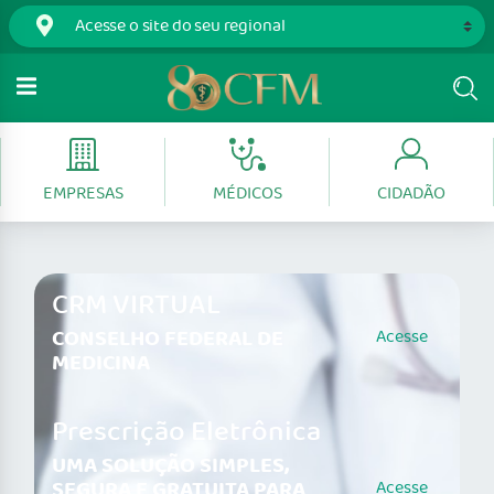
EMPRESAS
MÉDICOS
CIDADÃO
CRM VIRTUAL
CONSELHO FEDERAL DE
Acesse
MEDICINA
Prescrição Eletrônica
UMA SOLUÇÃO SIMPLES,
SEGURA E GRATUITA PARA
Acesse