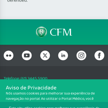
defendeu.
Telefone: (61) 3445 5900
Email: cfm@portalmedico.org.br
Aviso de Privacidade
SGAS 616, Conjunto D, Lote 115, L2 Sul, Brasília/DF - CEP: 70200-760 -
Nós usamos cookies para melhorar sua experiência de
CNPJ: 33.583.550/0001-30
navegação no portal. Ao utilizar o Portal Médico, você
Copyright CFM. Todos os direitos reservados.
concorda com a política de monitoramento de cookies.