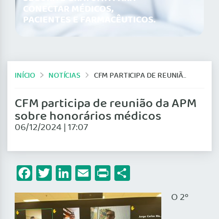
CONECTAR MÉDICOS,
PACIENTES E FARMACÊUTICOS.
INÍCIO
NOTÍCIAS
CFM PARTICIPA DE REUNIÃO DA APM SOBRE HONORÁRIOS MÉDICOS
CFM participa de reunião da APM
sobre honorários médicos
06/12/2024 | 17:07
Facebook
Twitter
LinkedIn
Email
Print
Share
O 2º