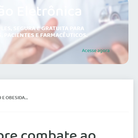
ão Eletrônica
LES, SEGURA E GRATUITA PARA
, PACIENTES E FARMACÊUTICOS.
Acesse
agora
E OBESIDADE
obre combate ao