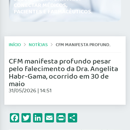
CONECTAR MÉDICOS,
PACIENTES E FARMACÊUTICOS.
INÍCIO
NOTÍCIAS
CFM MANIFESTA PROFUNDO PESAR PELO FALECIMENTO DA DRA. ANGELITA HABR-GAMA, OCORRIDO EM 30 DE MAIO
CFM manifesta profundo pesar
pelo falecimento da Dra. Angelita
Habr-Gama, ocorrido em 30 de
maio
31/05/2026 | 14:51
Facebook
Twitter
LinkedIn
Email
Print
Share