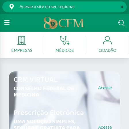
EMPRESAS
MÉDICOS
CIDADÃO
CRM VIRTUAL
CONSELHO FEDERAL DE
Acesse
MEDICINA
Prescrição Eletrônica
UMA SOLUÇÃO SIMPLES,
SEGURA E GRATUITA PARA
Acesse