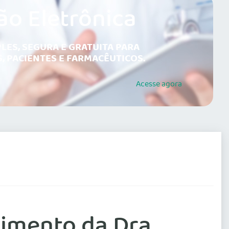
ão Eletrônica
LES, SEGURA E GRATUITA PARA
, PACIENTES E FARMACÊUTICOS.
Acesse
agora
imento da Dra.