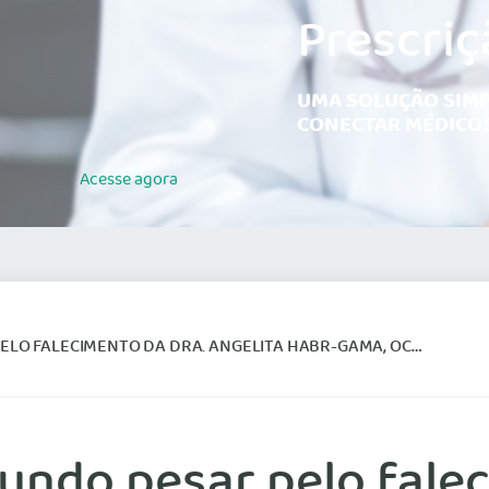
Prescriç
UMA SOLUÇÃO SIMP
CONECTAR MÉDICOS
Acesse
agora
CIMENTO DA DRA. ANGELITA HABR-GAMA, OCORRIDO EM 30 DE MAIO
undo pesar pelo falec