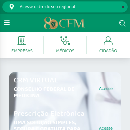
EMPRESAS
MÉDICOS
CIDADÃO
CRM VIRTUAL
CONSELHO FEDERAL DE
Acesse
MEDICINA
Prescrição Eletrônica
UMA SOLUÇÃO SIMPLES,
SEGURA E GRATUITA PARA
Acesse