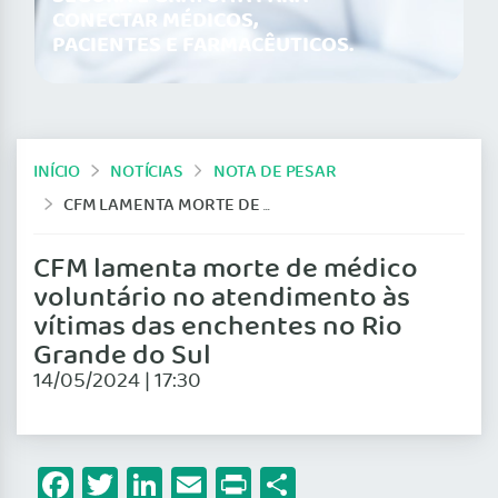
CONECTAR MÉDICOS,
PACIENTES E FARMACÊUTICOS.
INÍCIO
NOTÍCIAS
NOTA DE PESAR
CFM LAMENTA MORTE DE MÉDICO VOLUNTÁRIO NO ATENDIMENTO ÀS VÍTIMAS DAS ENCHENTES NO RIO GRANDE DO SUL
CFM lamenta morte de médico
voluntário no atendimento às
vítimas das enchentes no Rio
Grande do Sul
14/05/2024 | 17:30
Facebook
Twitter
LinkedIn
Email
Print
Share