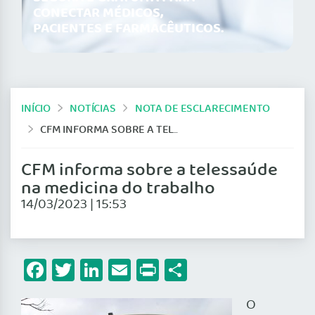
CONECTAR MÉDICOS,
PACIENTES E FARMACÊUTICOS.
INÍCIO
NOTÍCIAS
NOTA DE ESCLARECIMENTO
CFM INFORMA SOBRE A TELESSAÚDE NA MEDICINA DO TRABALHO
CFM informa sobre a telessaúde
na medicina do trabalho
14/03/2023 | 15:53
Facebook
Twitter
LinkedIn
Email
Print
Share
O