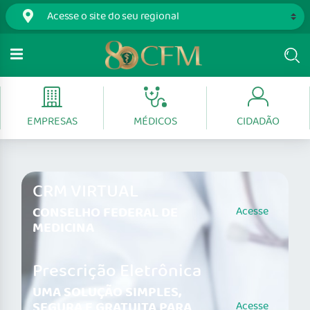
EMPRESAS
MÉDICOS
CIDADÃO
CRM VIRTUAL
CONSELHO FEDERAL DE
Acesse
MEDICINA
Prescrição Eletrônica
UMA SOLUÇÃO SIMPLES,
SEGURA E GRATUITA PARA
Acesse