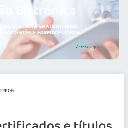
ão Eletrônica
LES, SEGURA E GRATUITA PARA
, PACIENTES E FARMACÊUTICOS.
Acesse
agora
BIOÉTICA
tificados e títulos