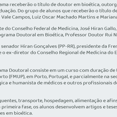
rama receberão o título de doutor em bioética, outo
ação. Do grupo de alunos que receberão o título de
o Vale Campos, Luiz Oscar Machado Martins e Marian
 do Conselho Federal de Medicina, José Hiran Gallo, 
rograma Doutoral em Bioética, Professor Doutor Rui N
senador Hiran Gonçalves (PP-RR), presidente da Fren
e o ex-diretor do Conselho Regional de Medicina do 
ama Doutoral consiste em um curso com duração de tr
o (FMUP), em Porto, Portugal, e parcialmente na sede 
ógica e humanista de médicos e outros profissionais 
entes, transporte, hospedagem, alimentação e afins 
a primeira fase, os alunos desenvolvem artigos e te
es em bioética.