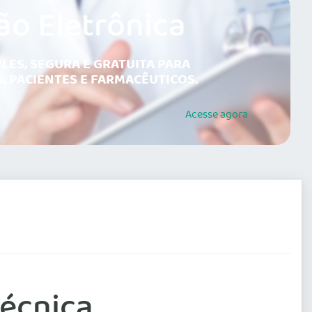
ão Eletrônica
LES, SEGURA E GRATUITA PARA
, PACIENTES E FARMACÊUTICOS.
Acesse
agora
técnica