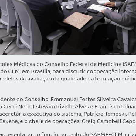
colas Médicas do Conselho Federal de Medicina (SAE
de do CFM, em Brasília, para discutir cooperação inte
odelos de avaliação da qualidade da formação médi
esidente do Conselho, Emmanuel Fortes Silveira Cava
ndo Cerci Neto, Estevam Rivello Alves e Francisco Ed
secretária executiva do sistema, Patrícia Tempski. Pe
Saxena, e o chefe de operações, Craig Campbell Ceppe
os apresentaram o funcionamento do SAEME-CFM, cri