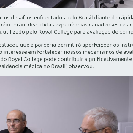
m os desafios enfrentados pelo Brasil diante da ráp
mbém foram discutidas experiências canadenses rela
utilizado pelo Royal College para avaliação de comp
acou que a parceria permitirá aperfeiçoar os instru
to interesse em fortalecer nossos mecanismos de ava
l do Royal College pode contribuir significativamen
sidência médica no Brasil”, observou.