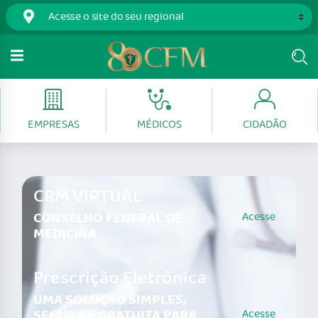
EMPRESAS
MÉDICOS
CIDADÃO
CRM VIRTUAL
CONSELHO FEDERAL DE
Acesse
MEDICINA
Prescrição Eletrônica
UMA SOLUÇÃO SIMPLES,
SEGURA E GRATUITA PARA
Acesse