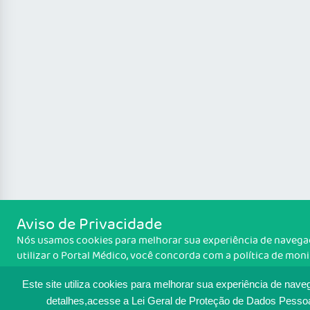
Aviso de Privacidade
Nós usamos cookies para melhorar sua experiência de navegaç
utilizar o Portal Médico, você concorda com a política de mo
cookies. Para ter mais informações sobre como isso é feito, a
cookies
. Se você concorda, clique em ACEITO.
Este site utiliza cookies para melhorar sua experiência de nave
detalhes,acesse a Lei Geral de Proteção de Dados Pesso