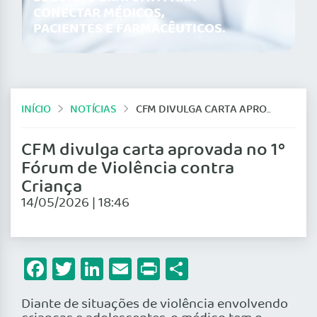
CONECTAR MÉDICOS,
PACIENTES E FARMACÊUTICOS.
INÍCIO
NOTÍCIAS
CFM DIVULGA CARTA APROVADA NO 1º FÓRUM DE VIOLÊNCIA CONTRA CRIANÇA
CFM divulga carta aprovada no 1º
Fórum de Violência contra
Criança
14/05/2026 | 18:46
Facebook
Twitter
LinkedIn
Email
Print
Share
Diante de situações de violência envolvendo